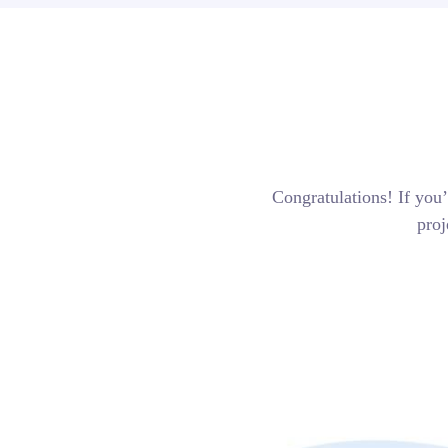
Congratulations! If you’
proj