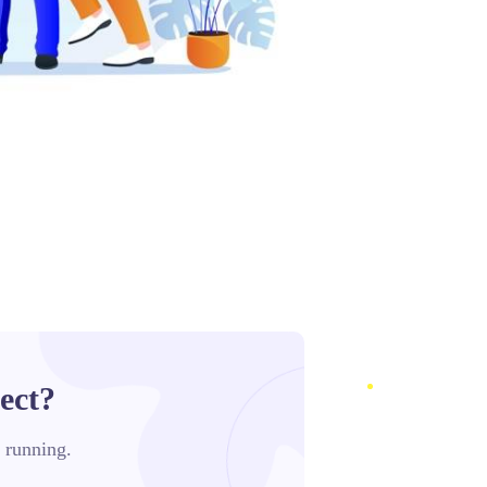
ect?
d running.