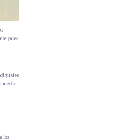
su
nte pues
digitales
hacerlo
,
a los